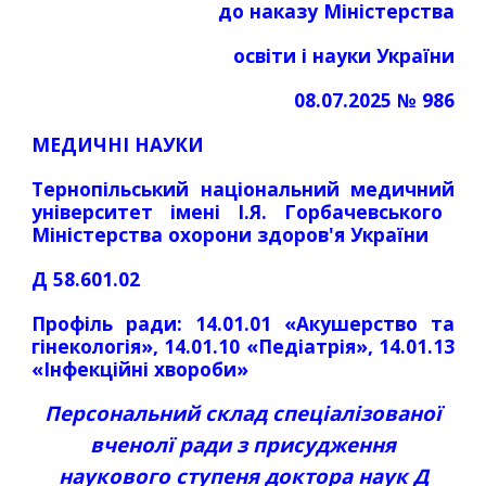
до наказу Міністерства
освіти і науки України
0
8
.0
7
.202
5
№
986
МЕДИЧНІ НАУКИ
Тернопільськ
ий
національн
ий
медичн
ий
університет імені І.Я. Горбачевського
Міністерства охорони здоров'я України
Д 58.601.0
2
Профіль ради: 14.01.0
1
«
Акушерство та
гінеколо
гія», 14.0
1.10
«
Педіатрія
»
,
14.0
1
.
13
«
Інфекційні хвороби
»
Персональний склад спеціалізованої
вченолї ради з присудження
наукового ступеня доктора наук Д